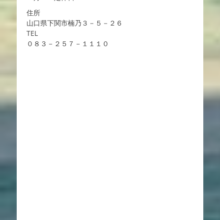
シ
住所
ョ
山口県下関市楠乃３－５－２６
ン
TEL
０８３－２５７－１１１０