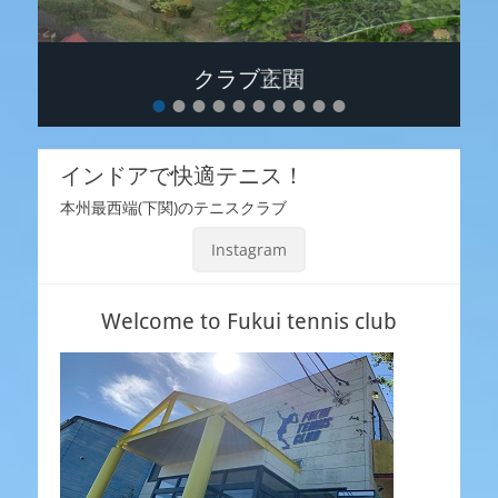
クラブ正面
クラブ玄関
•
•
•
•
•
•
•
•
•
•
投
投
稿
稿
日:
日:
インドアで快適テニス！
By
By
FukuiTennisClub
FukuiTennisClub
本州最西端(下関)のテニスクラブ
Instagram
Welcome to Fukui tennis club