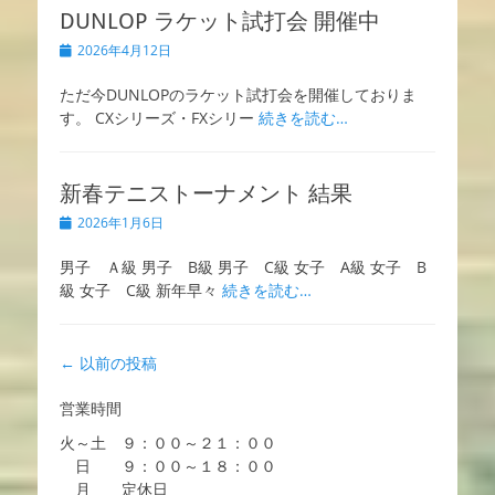
DUNLOP ラケット試打会 開催中
投
2026年4月12日
稿
日
ただ今DUNLOPのラケット試打会を開催しておりま
す。 CXシリーズ・FXシリー
続きを読む…
新春テニストーナメント 結果
投
2026年1月6日
稿
日
男子 Ａ級 男子 B級 男子 C級 女子 A級 女子 B
級 女子 C級 新年早々
続きを読む…
投
←
以前の投稿
稿
営業時間
ナ
ビ
火～土 ９：００～２１：００
ゲ
日 ９：００～１８：００
ー
月 定休日