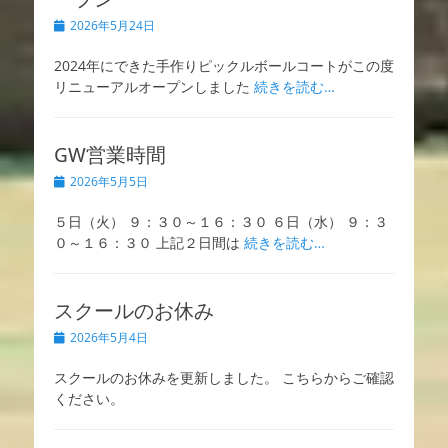
投
2026年5月24日
稿
日
2024年にできた手作りピックルボールコートがこの度
リニューアルオープンしました
続きを読む…
GW営業時間
投
2026年5月5日
稿
日
５日（火） ９：３０～１６：３０ ６日（水） ９：３
０～１６：３０ 上記２日間は
続きを読む…
スクールのお休み
投
2026年5月4日
稿
日
スクールのお休みを更新しました。 こちらからご確認
ください。