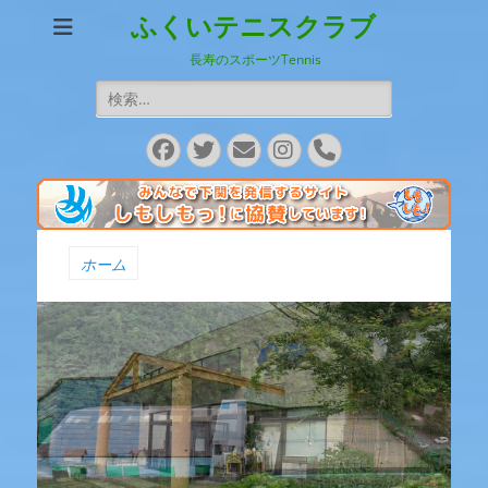
ふくいテニスクラブ
長寿のスポーツTennis
検
索:
Facebook
Twitter
メ
Instagram
電
ー
話
ル
ホーム