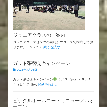
ジュニアクラスのご案内
ジュニアクラスは２つの目的別のコースで構成してお
ります。 ジュニア
続きを読む…
ガット張替えキャンペーン
投
2026年5月26日
稿
日
ガット張替えキャンペーン
６／２（火）～６／１
４（日）迄 張替
続きを読む…
ピックルボールコートリニューアルオ
ープン