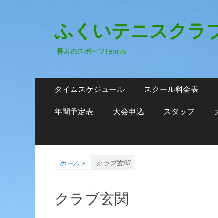
ふくいテニスクラ
長寿のスポーツTennis
メ
コ
タイムスケジュール
スクール料金表
ン
イ
テ
年間予定表
大会申込
スタッフ
ン
ン
ツ
メ
へ
ニ
ス
ホーム
»
クラブ玄関
キ
ュ
ッ
ー
プ
クラブ玄関