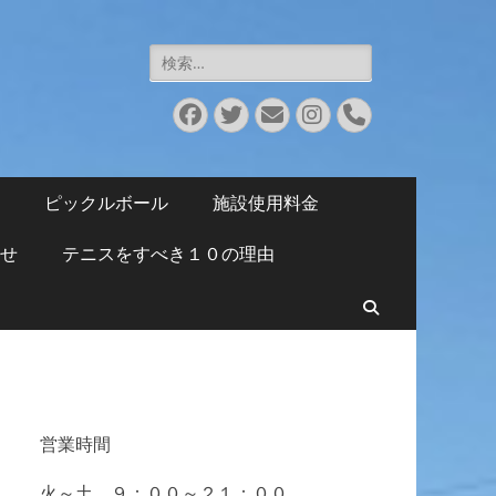
検
索:
Facebook
Twitter
メ
Instagram
電
ー
話
ル
ピックルボール
施設使用料金
せ
テニスをすべき１０の理由
検
索
営業時間
火～土 ９：００～２１：００