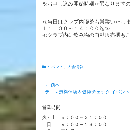
※お申し込み開始時期が異なります
≪当日はクラブ内喫茶も営業いたし
１１：００～１４：００迄≫
≪クラブ内に飲み物の自動販売機も
カ
イベント
、
大会情報
テ
ゴ
投
← 前へ
リ
ー
前
テニス無料体験＆健康チェック イベント
稿
の
ナ
投
営業時間
ビ
稿:
火～土 ９：００～２１：００
ゲ
日 ９：００～１８：００