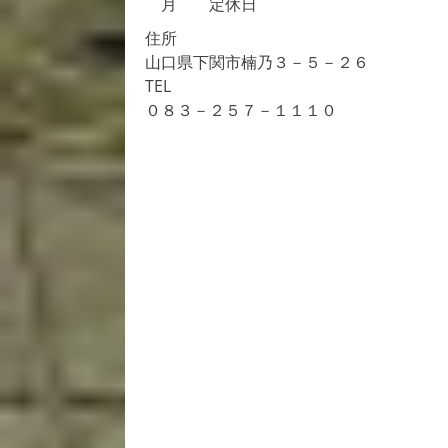
ー
月 定休日
シ
住所
ョ
山口県下関市楠乃３－５－２６
TEL
ン
０８３－２５７－１１１０