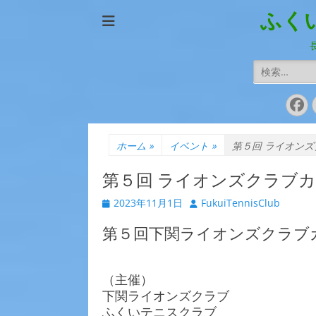
ふく
検
索:
Fa
ホーム
»
イベント
»
第５回 ライオンズ
第５回 ライオンズクラブカ
投
投
2023年11月1日
FukuiTennisClub
稿
稿
日
第５回下関ライオンズクラブ
者
（主催）
下関ライオンズクラブ
ふくいテニスクラブ