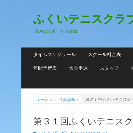
ふくいテニスクラ
長寿のスポーツTennis
メ
コ
タイムスケジュール
スクール料金表
ン
イ
テ
年間予定表
大会申込
スタッフ
ン
ン
ツ
メ
へ
ニ
ス
ホーム
»
大会情報
»
第３１回ふくいテニスクラ
キ
ュ
ッ
ー
プ
第３１回ふくいテニスク
投
投