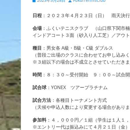
2023年3月28日
FukuiTennisClub
稿
稿
日
者
日程
：２０２３年４月２３日（日） 雨天決行
会場
：ふくいテニスクラブ （山口県下関市楠
インドアコート３面（砂入り人工芝）／アウト
種目
：男女各 A級・B級・C級 ダブルス
（普段ご出場のクラスに合わせてお申し込みく
※３組以下の場合は不成立とさせていただきま
時間
：８：３０～受付開始 ９：００～試合開
試合球
：YONEX ツアープラチナム
試合方法
：各種目トーナメント方式
（天候や申込人数により変更する場合がありま
参加料
：４，０００円／１組（学生は１人１，
※エントリー代は振込みにて４月２１日（金）