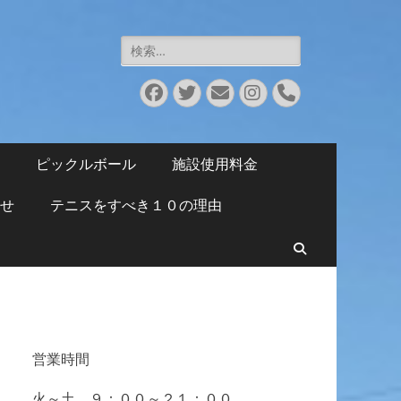
検
索:
Facebook
Twitter
メ
Instagram
電
ー
話
ル
ピックルボール
施設使用料金
せ
テニスをすべき１０の理由
検
索
営業時間
火～土 ９：００～２１：００