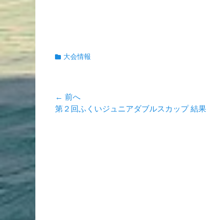
カ
大会情報
テ
ゴ
リ
投
← 前へ
ー
前
第２回ふくいジュニアダブルスカップ 結果
稿
の
ナ
投
稿:
ビ
ゲ
ー
シ