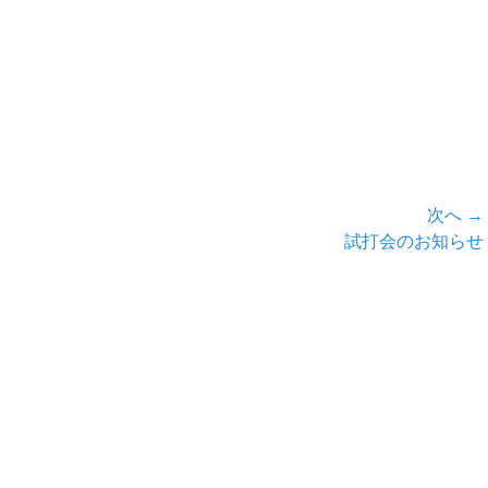
次へ →
次
試打会のお知らせ
の
投
稿: