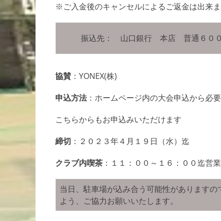
※ご入金後のキャンセルによるご返金は出来ま
振込先： 山口銀行 本店 普通６０
協賛
：YONEX(株)
申込方法
：ホームページ内の大会申込から必要
こちらからもお申込みいただけます
締切
：２０２３年４月１９日（水）迄
クラブ内喫茶
：１１：００～１６：００迄営業
当日、駐車場が込み合う可能性がありますの
よう、ご協力お願いいたします。