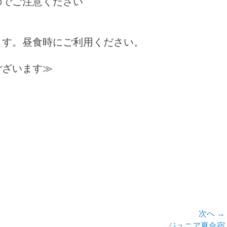
のでご注意ください
ます。昼食時にご利用ください。
ございます≫
。
次へ →
次
ジュニア夏合宿