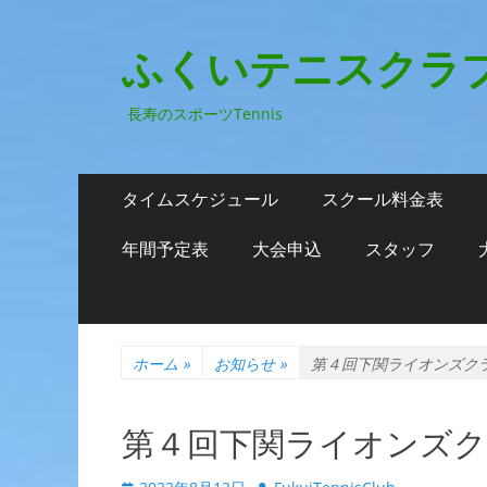
ふくいテニスクラ
長寿のスポーツTennis
メ
コ
タイムスケジュール
スクール料金表
ン
イ
テ
年間予定表
大会申込
スタッフ
ン
ン
ツ
メ
へ
ニ
ス
ホーム
»
お知らせ
»
第４回下関ライオンズク
キ
ュ
ッ
ー
プ
第４回下関ライオンズ
投
投