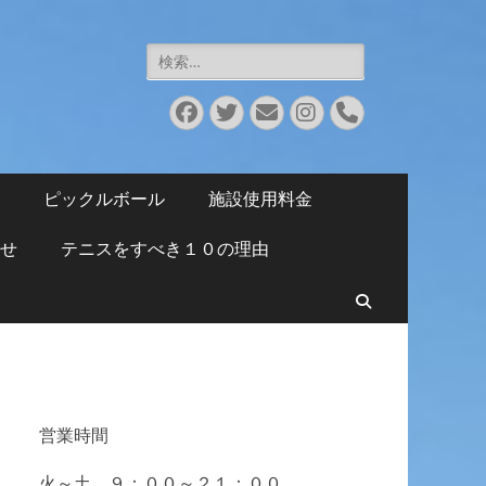
検
索:
Facebook
Twitter
メ
Instagram
電
ー
話
ル
ピックルボール
施設使用料金
せ
テニスをすべき１０の理由
検
索
営業時間
火～土 ９：００～２１：００