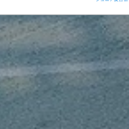
の
投
稿: