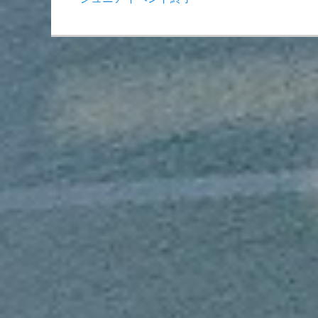
稿
の
ナ
投
稿:
ビ
ゲ
ー
シ
ョ
ン