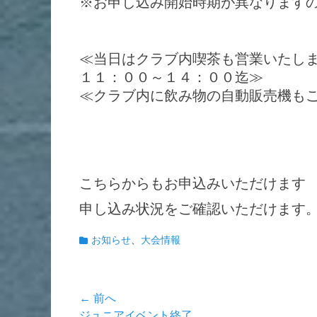
※お申し込み開始時期が異なります
≪当日はクラブ内喫茶も営業いたし
１１：００～１４：００迄≫
≪クラブ内に飲み物の自動販売機も
こちらからもお申込みいただけます
申し込み状況をご確認いただけます
カ
お知らせ
、
大会情報
テ
ゴ
リ
投
← 前へ
ー
前
ジュニアイベント終了