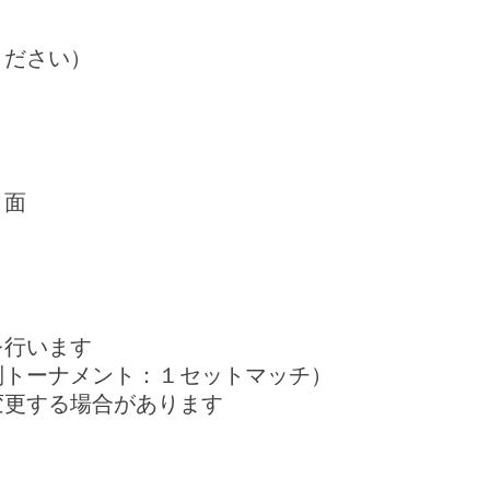
ください）
３面
を行います
別トーナメント：１セットマッチ）
変更する場合があります