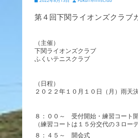
2022年8月13日
FukuiTennisClub
稿
稿
日
者
第４回下関ライオンズクラブ
（主催）
下関ライオンズクラブ
ふくいテニスクラブ
（日程）
２０２２年１０月１０日（月）雨天
８：００～ 受付開始・練習コート
（練習コートは１５分交代の３ロー
８：４５～ 開会式