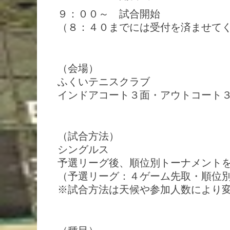
９：００～ 試合開始
（８：４０までには受付を済ませて
（会場）
ふくいテニスクラブ
インドアコート３面・アウトコート
（試合方法）
シングルス
予選リーグ後、順位別トーナメント
（予選リーグ：４ゲーム先取・順位
※試合方法は天候や参加人数により