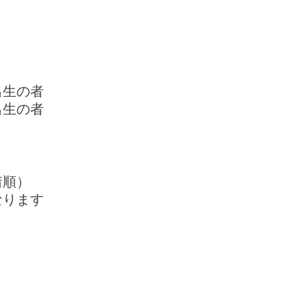
出生の者
出生の者
着順）
なります