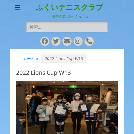
ふくいテニスクラブ
長寿のスポーツTennis
検
索:
Facebook
Twitter
メ
Instagram
電
ー
話
ル
ホーム
»
2022 Lions Cup W13
2022 Lions Cup W13