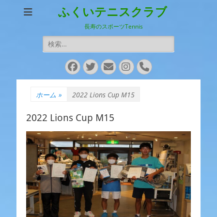
ふくいテニスクラブ
長寿のスポーツTennis
検
索:
Facebook
Twitter
メ
Instagram
電
ー
話
ル
ホーム
»
2022 Lions Cup M15
2022 Lions Cup M15