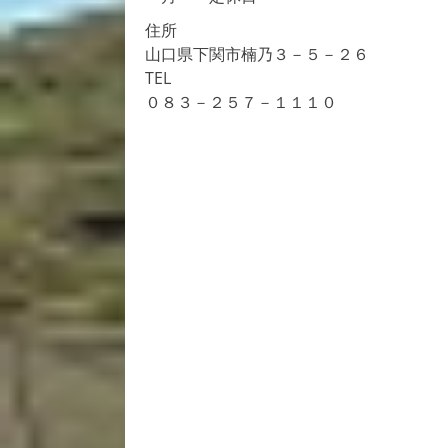
シ
住所
ョ
山口県下関市楠乃３－５－２６
TEL
ン
０８３－２５７－１１１０