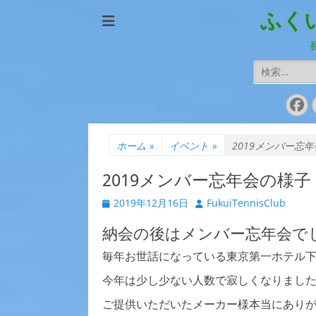
ふく
検
索:
Fa
ホーム
»
イベント
»
2019メンバー忘
2019メンバー忘年会の様子
投
投
2019年12月16日
FukuiTennisClub
稿
稿
日
納会の後はメンバー忘年会で
者
毎年お世話になっている東京第一ホテル
今年は少し少ない人数で寂しくなりまし
ご提供いただいたメーカー様本当にありがと