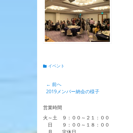
カ
イベント
テ
ゴ
投
← 前へ
リ
ー
前
2019メンバー納会の様子
稿
の
ナ
投
営業時間
ビ
稿:
火～土 ９：００～２１：００
ゲ
日 ９：００～１８：００
ー
月 定休日