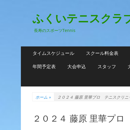
ふくいテニスクラ
長寿のスポーツTennis
メ
コ
タイムスケジュール
スクール料金表
ン
イ
テ
年間予定表
大会申込
スタッフ
ン
ン
ツ
メ
へ
ニ
ス
ホーム
»
２０２４ 藤原 里華プロ テニスクリニ
キ
ュ
ッ
ー
プ
２０２４ 藤原 里華プ