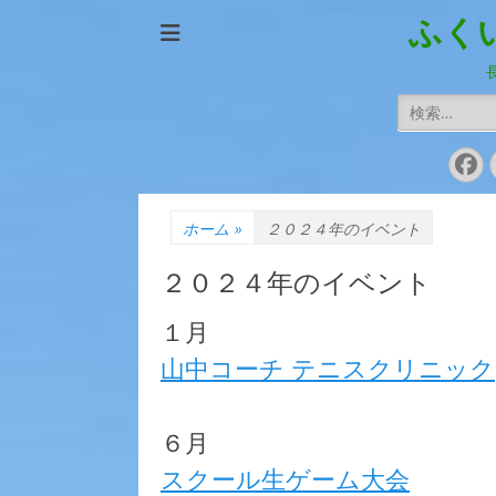
ふく
検
索:
Fa
ホーム
»
２０２４年のイベント
２０２４年のイベント
１月
山中コーチ テニスクリニック
６月
スクール生ゲーム大会