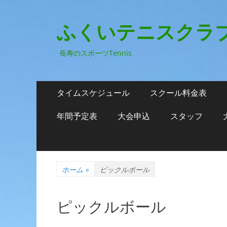
ふくいテニスクラ
長寿のスポーツTennis
メ
コ
タイムスケジュール
スクール料金表
ン
イ
テ
年間予定表
大会申込
スタッフ
ン
ン
ツ
メ
へ
ニ
ス
ホーム
»
ピックルボール
キ
ュ
ッ
ー
プ
ピックルボール