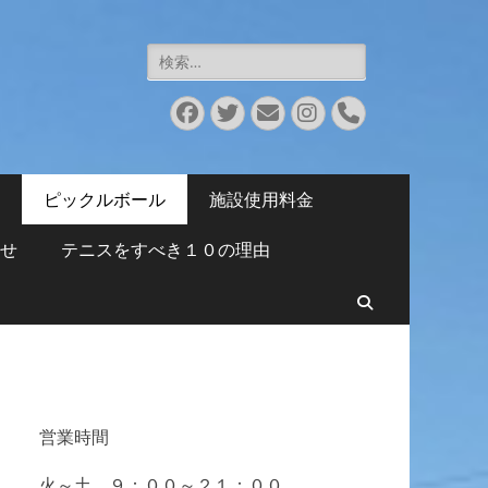
検
索:
Facebook
Twitter
メ
Instagram
電
ー
話
ル
ピックルボール
施設使用料金
せ
テニスをすべき１０の理由
検
索
営業時間
火～土 ９：００～２１：００