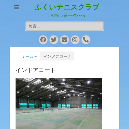
ふくいテニスクラブ
長寿のスポーツTennis
検
索:
Facebook
Twitter
メ
Instagram
電
ー
話
ル
ホーム
»
インドアコート
インドアコート